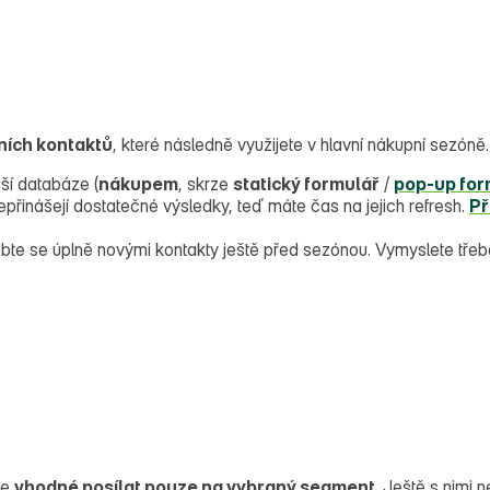
tních kontaktů
, které následně využijete v hlavní nákupní sezóně.
aší databáze (
nákupem
, skrze
statický formulář
/
pop‑up for
řinášejí dostatečné výsledky, teď máte čas na jejich refresh.
Př
te se úplně novými kontakty ještě před sezónou. Vymyslete tře
je
vhodné posílat pouze na vybraný segment
. Ještě s nimi 