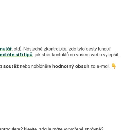
mulář
,
atd). Následně zkontrolujte, zda tyto cesty fungují
ečtěte si 5 tipů
, jak sběr kontaktů na vašem webu vylepšit.
ba
soutěž
nebo nabídněte
hodnotný
obsah
za e‑mail
nepracujete? Nevíte, zda je máte vytvořené správně?