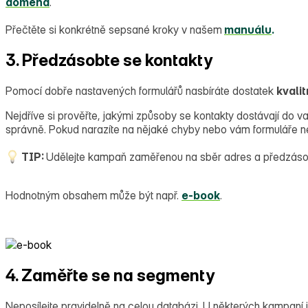
doména
.
Přečtěte si konkrétně sepsané kroky v našem
manuálu
.
3. Předzásobte se kontakty
Pomocí dobře nastavených formulářů nasbíráte dostatek
kvali
Nejdříve si prověřte, jakými způsoby se kontakty dostávají do v
správně. Pokud narazíte na nějaké chyby nebo vám formuláře nep
TIP:
Udělejte kampaň zaměřenou na sběr adres a předzásob
Hodnotným obsahem může být např.
e‑book
.
4. Zaměřte se na segmenty
Neposílejte pravidelně na celou databázi. U některých kampaní 