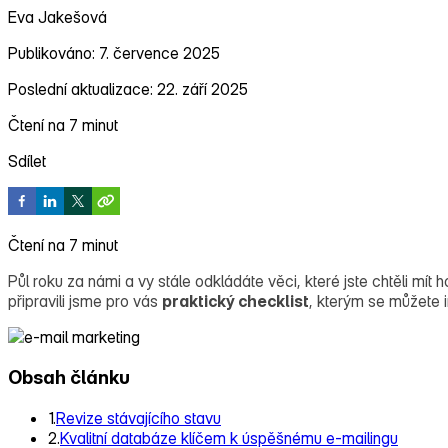
Eva Jakešová
Publikováno: 7. července 2025
Poslední aktualizace: 22. září 2025
Čtení na 7 minut
Sdílet
Čtení na 7 minut
Půl roku za námi a vy stále odkládáte věci, které jste chtěli m
připravili jsme pro vás
praktický checklist
, kterým se můžete i
Obsah článku
1.
Revize stávajícího stavu
2.
Kvalitní databáze klíčem k úspěšnému e-mailingu