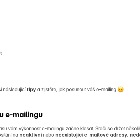
ě?
i následující
tipy
a zjistěte, jak posunout váš e‑mailing
u e-mailingu
 vám výkonnost e‑mailingu začne klesat. Stačí se držet několika
sílání na
neaktivní
nebo
neexistující
e‑mailové
adresy
,
ned