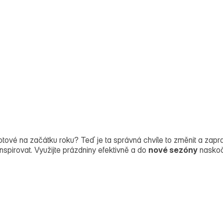
ít hotové na začátku roku? Teď je ta správná chvíle to změnit a z
nspirovat. Využijte prázdniny efektivně a do
nové sezóny
naskočt