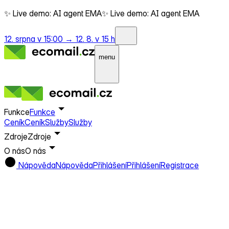
✨ Live demo: AI agent EMA
✨ Live demo: AI agent EMA
12. srpna v 15:00 →
12. 8. v 15 h
menu
Funkce
Funkce
Ceník
Ceník
Služby
Služby
Zdroje
Zdroje
O nás
O nás
Nápověda
Nápověda
Přihlášení
Přihlášení
Registrace