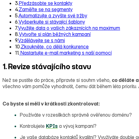
3.
Předzásobte se kontakty
4.
Zaměřte se na segmenty
5.
Automatizujte a zvyšte své tržby
6.
Vyšperkujte si stávající šablony
7.
Využijte data o vašich zákaznících na maximum
8.
Vytvořte si plán běžných kampaní
9.
Vzdělávejte se s námi
10.
Zkoukněte, co dělá konkurence
11.
Nastartujte e-mail marketing s naší pomocí
1. Revize stávajícího stavu
Než se pustíte do práce, připravte si souhrn všeho,
co děláte
a
všechno vám pomůže vyhodnotit, čemu dát během léta prioritu. A 
Co byste si měli v krátkosti zkontrolovat:
Používáte v rozesílkách správně ověřenou doménu?
Kontrolujete
KPIs
a vývoj kampaní?
Je vaše databáze kontaktů kvalitní? Využíváte double o