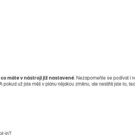
 co máte v nástroji již nastavené
. Nezapomeňte se podívat i 
pokud už jste měli v plánu nějakou změnu, ale nestihli jste to, t
pt‑in?