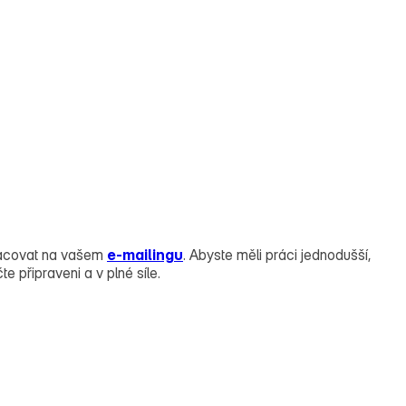
apracovat na vašem
e‑mailingu
. Abyste měli práci jednodušší,
e připraveni a v plné síle.