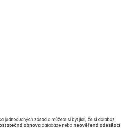
 jednoduchých zásad a můžete si být jistí, že si databázi
ostatečná
obnova
databáze nebo
neověřená
odesílací