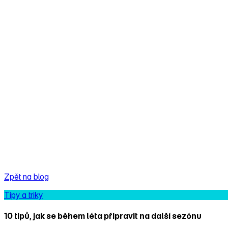
Zpět na blog
Tipy a triky
10 tipů, jak se během léta připravit na další sezónu